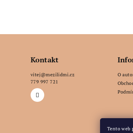
Z
á
Kontakt
Info
p
a
vitej
@
mezilidmi.cz
O auto
t
779 997 721
Obcho
Podmín
í
Tento web 