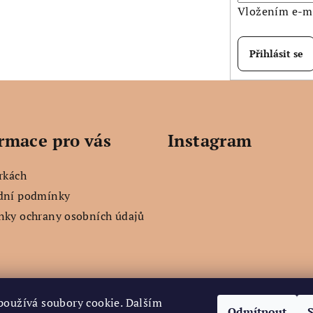
Vložením e-ma
Přihlásit se
rmace pro vás
Instagram
rkách
dní podmínky
ky ochrany osobních údajů
používá soubory cookie. Dalším
Sledovat na Instag
Odmítnout