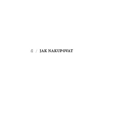
Přejít
na
obsah
/
JAK NAKUPOVAT
DOMŮ